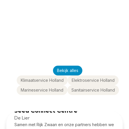
Projecten
We laten graag zien wat we maken, waar onze installaties
het verschil maken en voor wie. Ons vakwerk spreekt voor
zich.
Bekijk alles
Klimaatservice Holland
Elektroservice Holland
Marineservice Holland
Sanitairservice Holland
Bekijk project
Seed Connect Centre
De Lier
Samen met Rijk Zwaan en onze partners hebben we