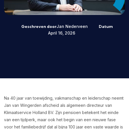
Geschreven door
Datum
Jan Nederveen
April 16, 2026
Na 40 jaar van toewijding, vakmanschap en leiderschap neemt
Jan van Wingerden afscheid als algemeen directeur van
Klimaatservice Holland BV. Zijn pensioen betekent het einde
van een tijdperk, maar ook het begin van een nieuwe fase
voor het familiebedrijf dat al bijna 100 jaar een vaste waarde is